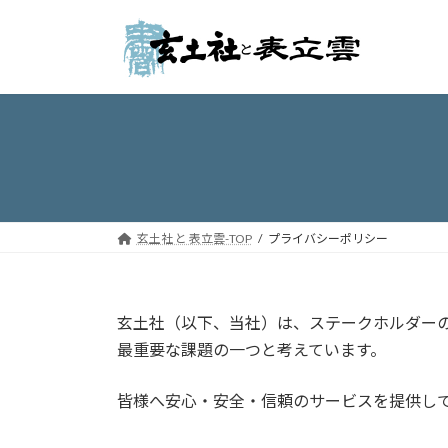
コ
ナ
ン
ビ
テ
ゲ
ン
ー
ツ
シ
へ
ョ
ス
ン
キ
に
ッ
移
プ
動
玄土社 と 表立雲-TOP
プライバシーポリシー
玄土社（以下、当社）は、ステークホルダー
最重要な課題の一つと考えています。
皆様へ安心・安全・信頼のサービスを提供し