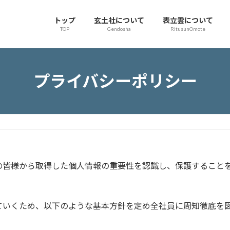
トップ
玄土社について
表立雲について
TOP
Gendosha
RitusunOmote
プライバシーポリシー
の皆様から取得した個人情報の重要性を認識し、保護すること
ていくため、以下のような基本方針を定め全社員に周知徹底を