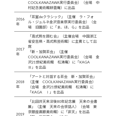
COOLKANAZAWA実行委員会）（会場 中
村記念美術館耕雲庵）に出品
「茶室deクラシック」（主催 ラ・フォ
2016
ル・ジュルネ金沢音楽祭実行委員会）（会
年
場 旧園邸）に「ま、ほ、ら」を出品
「高式熊を囲む会」（主催会場 中国浙江
省安吉県・高式熊芸術館）に主賓として出
席
2017
「新・加賀茶会」（主催
年
COOLKANAZAWA実行委員会）（会場 金
沢21世紀美術館 松涛庵）に「KAGA
Ⅲ」を出品
「アートと対話する茶会 新・加賀茶会」
2018
（主催 COOLKANAZAWA実行委員会）
年
（会場 金沢21世紀美術館 松涛庵）に
「KAGA Ⅰ」を出品
「比田井天来没後80年記念展 天来の会書
展」（主催 天来の会世話人）（会場 東
京銀座画廊美術館）に「非天」を出品
2019