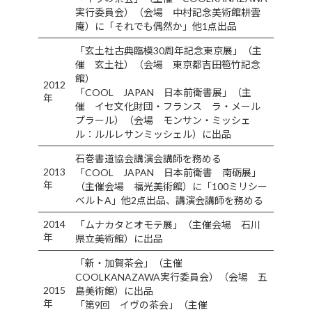
実行委員会）（会場 中村記念美術館耕雲
庵）に「それでも偶然か」他1点出品
「玄土社古典臨模30周年記念東京展」（主
催 玄土社）（会場 東京都吉田笣竹記念
館）
2012
「COOL JAPAN 日本前衛書展」（主
年
催 イセ文化財団・フランス ラ・メール
プラール）（会場 モンサン・ミッシェ
ル：ルルレサンミッシェル）に出品
石巻書道協会講演会講師を務める
2013
「COOL JAPAN 日本前衛書 南砺展」
年
（主催会場 福光美術館）に「100ミリシー
ベルトA」他2点出品、講演会講師を務める
2014
「ムナカタとオモテ展」（主催会場 石川
年
県立美術館）に出品
「新・加賀茶会」（主催
COOLKANAZAWA実行委員会）（会場 五
2015
島美術館）に出品
年
「第9回 イヴの茶会」（主催