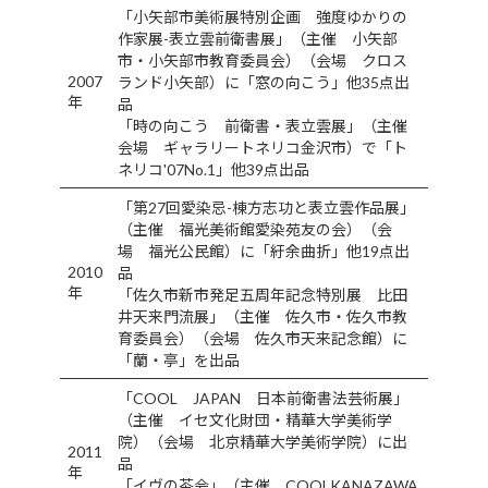
「小矢部市美術展特別企画 強度ゆかりの
作家展-表立雲前衛書展」（主催 小矢部
市・小矢部市教育委員会）（会場 クロス
2007
ランド小矢部）に「窓の向こう」他35点出
年
品
「時の向こう 前衛書・表立雲展」（主催
会場 ギャラリートネリコ金沢市）で「ト
ネリコ'07No.1」他39点出品
「第27回愛染忌-棟方志功と表立雲作品展」
（主催 福光美術館愛染苑友の会）（会
場 福光公民館）に「紆余曲折」他19点出
2010
品
年
「佐久市新市発足五周年記念特別展 比田
井天来門流展」（主催 佐久市・佐久市教
育委員会）（会場 佐久市天来記念館）に
「蘭・亭」を出品
「COOL JAPAN 日本前衛書法芸術展」
（主催 イセ文化財団・精華大学美術学
院）（会場 北京精華大学美術学院）に出
2011
品
年
「イヴの茶会」（主催 COOLKANAZAWA