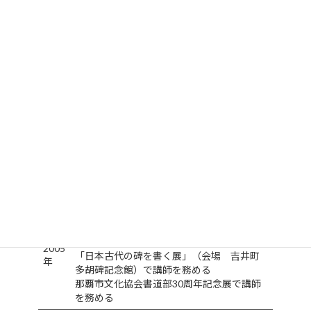
2003
ホになる-」 座談会「棟方志功の人と作品
年
を語る」（主催会場 福光美術館・高岡市
美術館他）
砺波市美術協会創立50周年記念展「郷土ゆ
かりの作家展」（主催 砺波市美術協会・
砺波市美術館）（会場 砺波市美術館）に
「玉剋春」を出品
2004
「棟方志功 書の軌跡展」、併催「表立雲
年
前衛書展」「書の徑の会展と玄土社展」
（主催会場 福光美術館）に「西行」を出
品
「北魏光州青州摩崖刻石を見て学ぶ旅」
（主催 玄土社）（旅程 中国山東省）
「前衛書・表立雲と20人の仲間たち・パリ
展」（主催会場 パリ日動画廊）に「パリ
憧憬」他13点出品
2005
「日本古代の碑を書く展」（会場 吉井町
年
多胡碑記念館）で講師を務める
那覇市文化協会書道部30周年記念展で講師
を務める