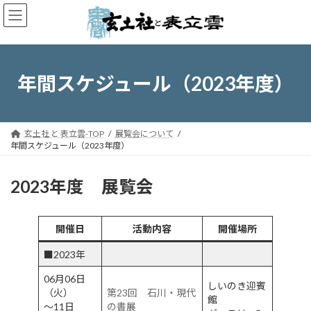
コ
ナ
ン
ビ
テ
ゲ
ン
ー
ツ
シ
へ
ョ
年間スケジュール（2023年度）
ス
ン
キ
に
ッ
移
プ
動
玄土社 と 表立雲-TOP
展覧会について
年間スケジュール（2023年度）
2023年度 展覧会
開催日
活動内容
開催場所
■2023年
06月06日
しいのき迎賓
（火）
第23回 石川・現代
館
～11日
の書展