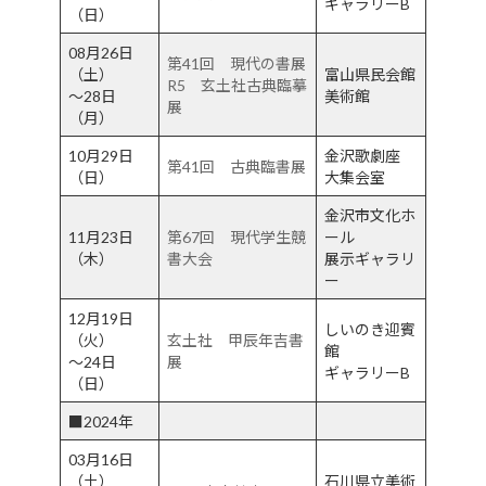
ギャラリーB
（日）
08月26日
第41回 現代の書展
（土）
富山県民会館
R5 玄土社古典臨摹
～28日
美術館
展
（月）
10月29日
金沢歌劇座
第41回 古典臨書展
（日）
大集会室
金沢市文化ホ
11月23日
第67回 現代学生競
ール
（木）
書大会
展示ギャラリ
ー
12月19日
しいのき迎賓
（火）
玄土社 甲辰年吉書
館
～24日
展
ギャラリーB
（日）
■2024年
03月16日
（土）
石川県立美術