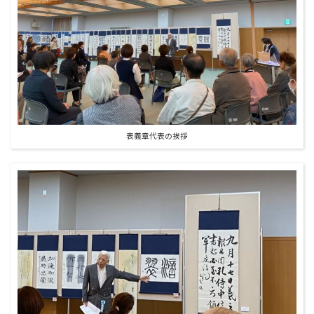
表義章代表の挨拶