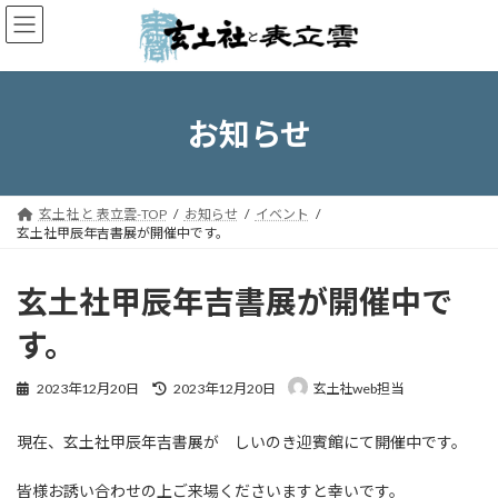
コ
ナ
ン
ビ
テ
ゲ
ン
ー
ツ
シ
へ
ョ
お知らせ
ス
ン
キ
に
ッ
移
プ
動
玄土社 と 表立雲-TOP
お知らせ
イベント
玄土社甲辰年吉書展が開催中です。
玄土社甲辰年吉書展が開催中で
す。
最
2023年12月20日
2023年12月20日
玄土社web担当
終
更
現在、玄土社甲辰年吉書展が しいのき迎賓館にて開催中です。
新
日
時
皆様お誘い合わせの上ご来場くださいますと幸いです。