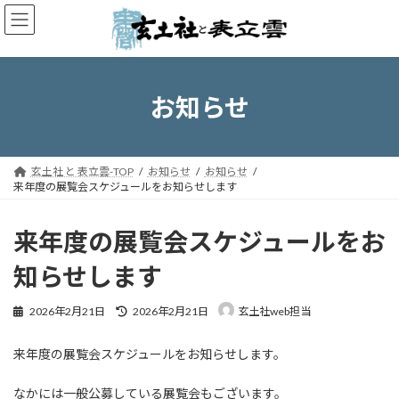
コ
ナ
ン
ビ
テ
ゲ
ン
ー
ツ
シ
へ
ョ
お知らせ
ス
ン
キ
に
ッ
移
プ
動
玄土社 と 表立雲-TOP
お知らせ
お知らせ
来年度の展覧会スケジュールをお知らせします
来年度の展覧会スケジュールをお
知らせします
最
2026年2月21日
2026年2月21日
玄土社web担当
終
更
来年度の展覧会スケジュールをお知らせします。
新
日
時
なかには一般公募している展覧会もございます。