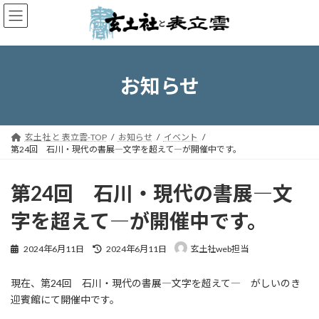
コ
ナ
ン
ビ
テ
ゲ
ン
ー
ツ
シ
へ
ョ
お知らせ
ス
ン
キ
に
ッ
移
プ
動
玄土社 と 表立雲-TOP
お知らせ
イベント
第24回 石川・現代の書展―文字を超えて―が開催中です。
第24回 石川・現代の書展―文
字を超えて―が開催中です。
最
2024年6月11日
2024年6月11日
玄土社web担当
終
更
現在、第24回 石川・現代の書展―文字を超えて― がしいのき
新
日
迎賓館にて開催中です。
時